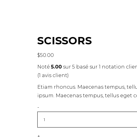
SCISSORS
$
50.00
Noté
5.00
sur 5 basé sur
1
notation clie
(
1
avis client)
Etiam rhoncus. Maecenas tempus, tell
ipsum. Maecenas tempus, tellus eget
Quantity
-
+