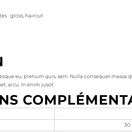
tes :
gloss
,
haircut
N
tesque eu, pretium quis, sem. Nulla consequat massa q
et, arcu. In enim jusot.
NS COMPLÉMENT
30 