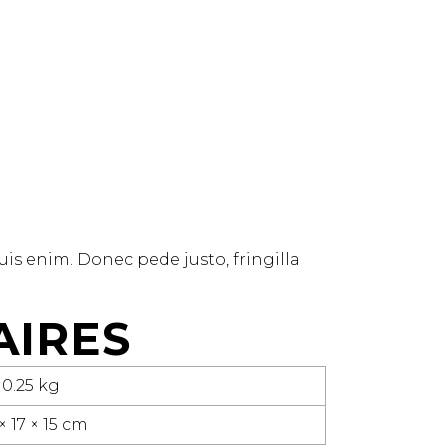
uis enim. Donec pede justo, fringilla
AIRES
0.25 kg
× 17 × 15 cm